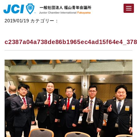
Togg
navi
2019/01/19
カテゴリー：
c2387a04a738de86b1965ec4ad15f64e4_37