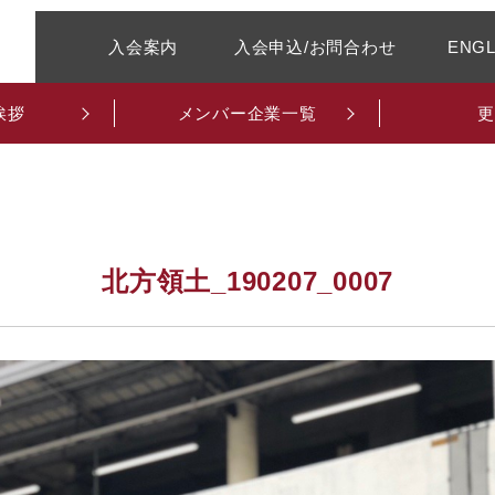
入会案内
入会申込/お問合わせ
ENGL
挨拶
メンバー企業一覧
更
北方領土_190207_0007