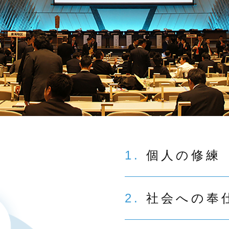
1.
個人の修練
2.
社会への奉