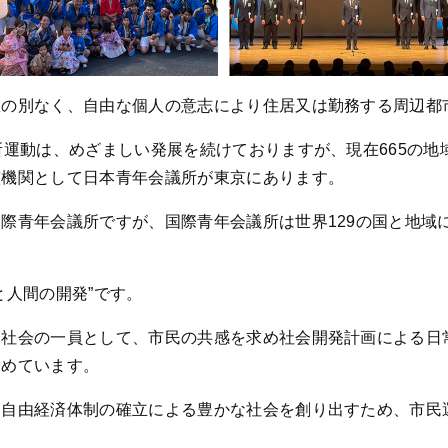
教の別なく、自由な個人の意志により住居又は勤務する周辺都
動は、めざましい発展を続けておりますが、現在665の地域に23
整機関として日本青年会議所が東京にあります。
青年会議所ですが、国際青年会議所は世界129の国と地域に約
と人間の開発”です。
民社会の一員として、市民の共感を求め社会開発計画による日
進めています。
、自由経済体制の確立による豊かな社会を創り出すため、市民